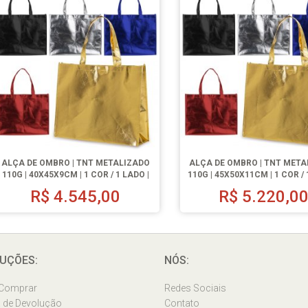
ALÇA DE OMBRO | TNT METALIZADO
ALÇA DE OMBRO | TNT MET
110G | 40X45X9CM | 1 COR / 1 LADO |
110G | 45X50X11CM | 1 COR / 
500 UN.
500 UN.
R$
4.545,00
R$
5.220,0
UÇÕES:
NÓS:
Comprar
Redes Sociais
a de Devolução
Contato