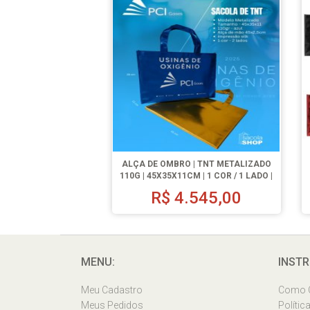
ALÇA DE OMBRO | TNT METALIZADO
110G | 45X35X11CM | 1 COR / 1 LADO |
500 UN.
R$
4.545,00
MENU:
INSTR
Meu Cadastro
Como 
Meus Pedidos
Polític