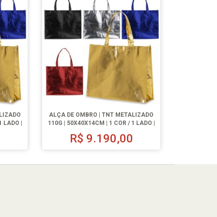
ALIZADO
ALÇA DE OMBRO | TNT METALIZADO
1 LADO |
110G | 50X40X14CM | 1 COR / 1 LADO |
1000 UN.
0
R$
9.190,00