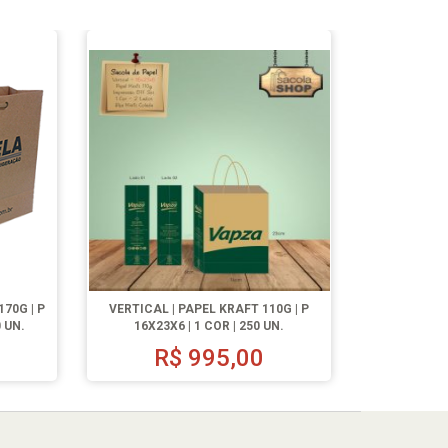
70G | P
VERTICAL | PAPEL KRAFT 110G | P
0 UN.
16X23X6 | 1 COR | 250 UN.
0
R$
995,00