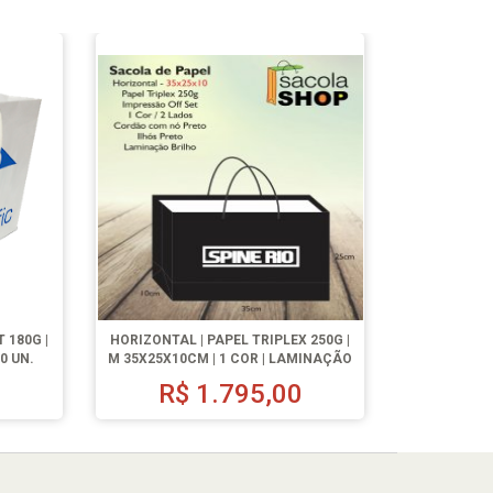
 180G |
HORIZONTAL | PAPEL TRIPLEX 250G |
0 UN.
M 35X25X10CM | 1 COR | LAMINAÇÃO
FOSCA | 250 UN.
0
R$
1.795,00