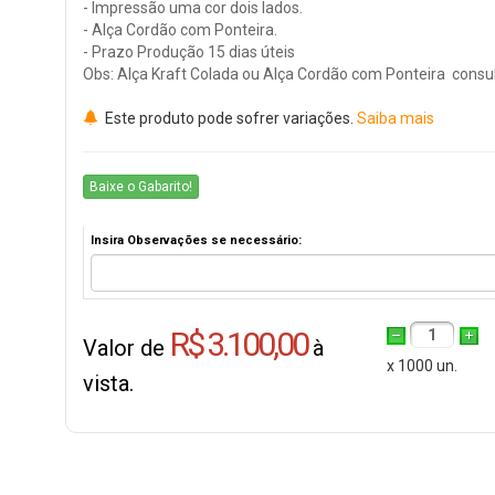
- Impressão uma cor dois lados.
- Alça Cordão com Ponteira.
- Prazo Produção 15 dias úteis
Obs: Alça Kraft Colada ou Alça Cordão com Ponteira consul
Este produto pode sofrer variações.
Saiba mais
Baixe o Gabarito!
Insira Observações se necessário:
R$ 3.100,00
1
Valor de
à
x 1000 un.
vista.