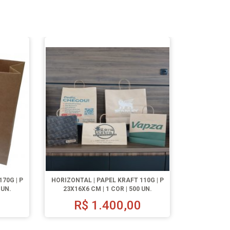
70G | P
HORIZONTAL | PAPEL KRAFT 110G | P
 UN.
23X16X6 CM | 1 COR | 500 UN.
0
R$
1.400,00