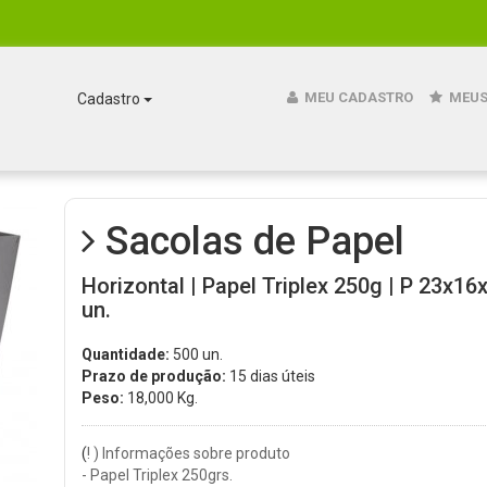
MEU CADASTRO
MEUS
Cadastro
Sacolas de Papel
Horizontal | Papel Triplex 250g | P 23x16
un.
Quantidade:
500 un.
Prazo de produção:
15 dias úteis
Peso:
18,000
Kg.
(
! ) Informações sobre produto
- Papel Triplex 250grs.