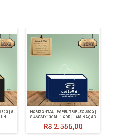
70G | G
HORIZONTAL | PAPEL TRIPLEX 250G |
 UN.
G 46X34X13CM | 1 COR | LAMINAÇÃO
FOSCA | 250 UN.
0
R$
2.555,00