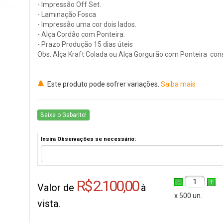
- Impressão Off Set.
- Laminação Fosca
- Impressão uma cor dois lados.
- Alça Cordão com Ponteira.
- Prazo Produção 15 dias úteis
Obs: Alça Kraft Colada ou Alça Gorgurão com Ponteira cons
Este produto pode sofrer variações.
Saiba mais
Baixe o Gabarito!
Insira Observações se necessário:
R$ 2.100,00
1
Valor de
à
x 500 un.
vista.