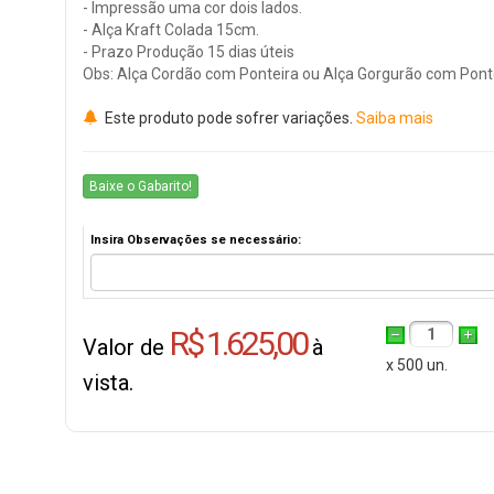
- Impressão uma cor dois lados.
- Alça Kraft Colada 15cm.
- Prazo Produção 15 dias úteis
Obs: Alça Cordão com Ponteira ou Alça Gorgurão com Ponte
Este produto pode sofrer variações.
Saiba mais
Baixe o Gabarito!
Insira Observações se necessário:
R$ 1.625,00
1
Valor de
à
x 500 un.
vista.