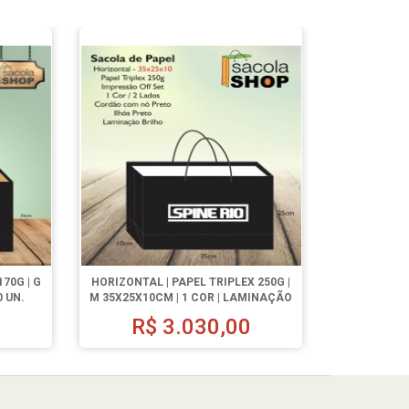
70G | G
HORIZONTAL | PAPEL TRIPLEX 250G |
0 UN.
M 35X25X10CM | 1 COR | LAMINAÇÃO
FOSCA | 500 UN.
0
R$
3.030,00