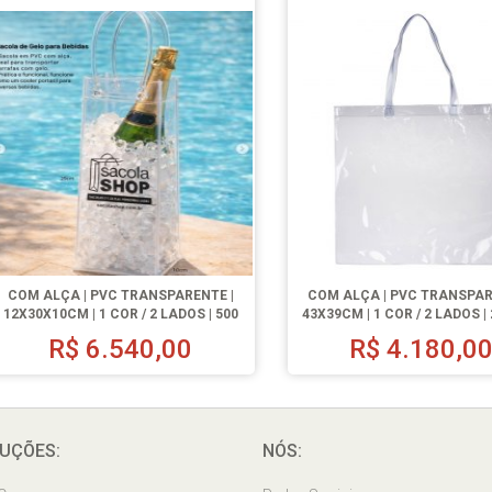
COM ALÇA | PVC TRANSPARENTE |
COM ALÇA | PVC TRANSPAR
12X30X10CM | 1 COR / 2 LADOS | 500
43X39CM | 1 COR / 2 LADOS |
UN.
R$
6.540,00
R$
4.180,0
UÇÕES:
NÓS: