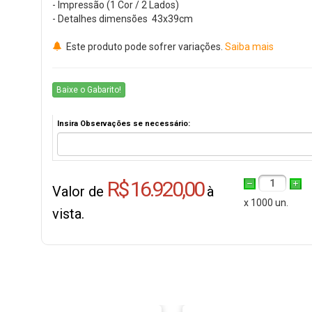
- Impressão (1 Cor / 2 Lados)
- Detalhes dimensões 43x39cm
Este produto pode sofrer variações.
Saiba mais
Baixe o Gabarito!
Insira Observações se necessário:
R$ 16.920,00
1
Valor de
à
x 1000 un.
vista.