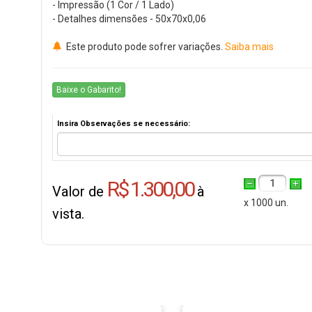
- Impressão (1 Cor / 1 Lado)
- Detalhes dimensões - 50x70x0,06
Este produto pode sofrer variações.
Saiba mais
Baixe o Gabarito!
Insira Observações se necessário:
R$ 1.300,00
1
Valor de
à
x 1000 un.
vista.