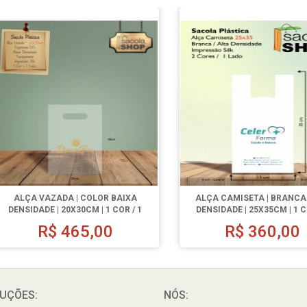
ALÇA VAZADA | COLOR BAIXA
ALÇA CAMISETA | BRANCA
DENSIDADE | 20X30CM | 1 COR / 1
DENSIDADE | 25X35CM | 1 C
LADO | 500 UN.
LADO | 500 UN.
R$
465,00
R$
360,00
UÇÕES:
NÓS: