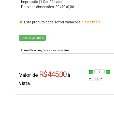
- Impressão (1 Cor / 1 Lado)
- Detalhes dimensões 30x40x0,06
Este produto pode sofrer variações.
Saiba mais
Baixe o Gabarito!
Insira Observações se necessário:
R$ 445,00
1
Valor de
à
x 500 un.
vista.