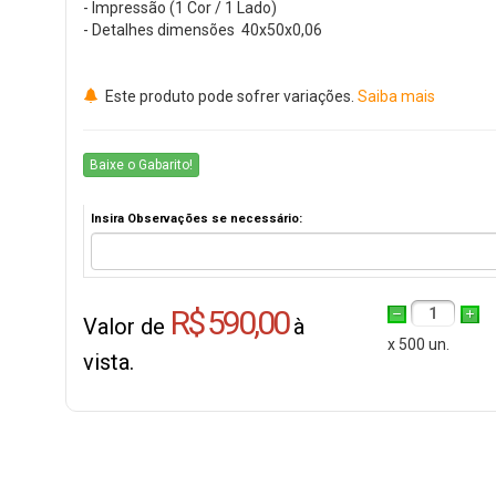
- Impressão (1 Cor / 1 Lado)
- Detalhes dimensões 40x50x0,06
Este produto pode sofrer variações.
Saiba mais
Baixe o Gabarito!
Insira Observações se necessário:
R$ 590,00
1
Valor de
à
x 500 un.
vista.