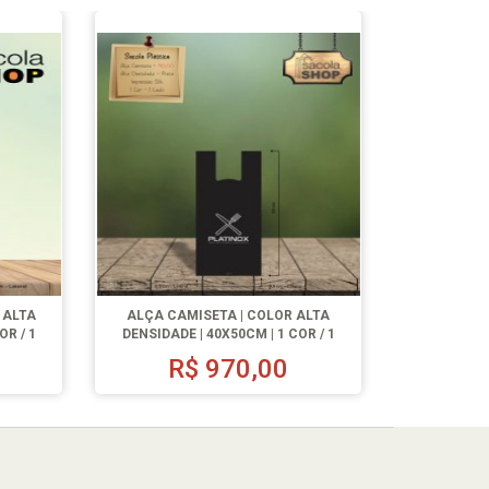
 ALTA
ALÇA CAMISETA | COLOR ALTA
OR / 1
DENSIDADE | 40X50CM | 1 COR / 1
LADO | 1000 UN.
R$
970,00