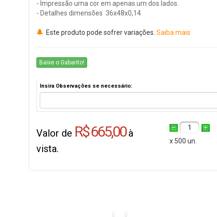
- Impressão uma cor em apenas um dos lados.
- Detalhes dimensões 36x48x0,14
Este produto pode sofrer variações.
Saiba mais
Baixe o Gabarito!
Insira Observações se necessário:
R$ 665,00
1
Valor de
à
x 500 un.
vista.