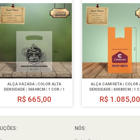
ALÇA VAZADA | COLOR ALTA
ALÇA CAMISETA | COLOR 
DENSIDADE | 36X48CM | 1 COR / 1
DENSIDADE | 60X80CM | 1 C
LADO | 500 UN.
LADO | 500 UN.
R$
665,00
R$
1.085,0
UÇÕES:
NÓS: