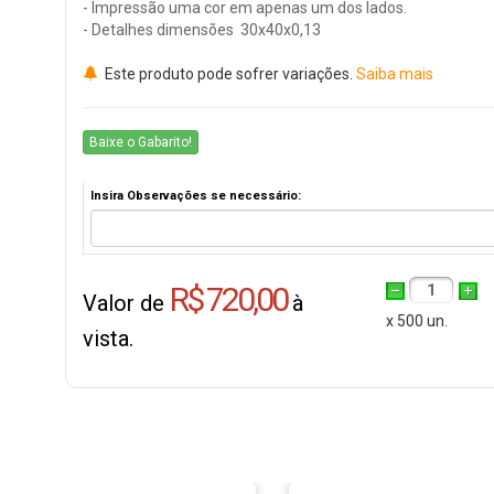
- Impressão uma cor em apenas um dos lados.
- Detalhes dimensões 30x40x0,13
Este produto pode sofrer variações.
Saiba mais
Baixe o Gabarito!
Insira Observações se necessário:
R$ 720,00
1
Valor de
à
x 500 un.
vista.