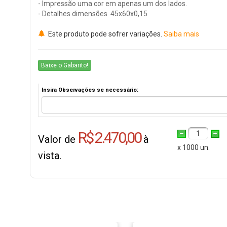
- Impressão uma cor em apenas um dos lados.
- Detalhes dimensões
45x60x0,15
Este produto pode sofrer variações.
Saiba mais
Baixe o Gabarito!
Insira Observações se necessário:
R$ 2.470,00
1
Valor de
à
x 1000 un.
vista.