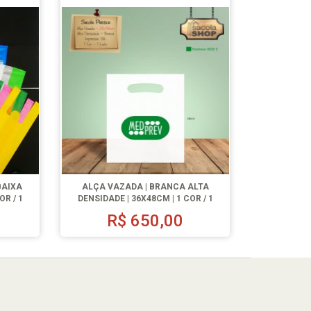
BAIXA
ALÇA VAZADA | BRANCA ALTA
OR / 1
DENSIDADE | 36X48CM | 1 COR / 1
LADO | 500 UN.
0
R$
650,00