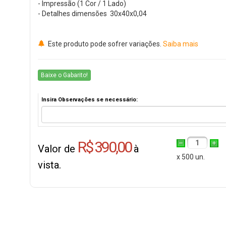
- Impressão (1 Cor / 1 Lado)
- Detalhes dimensões 30x40x0,04
Este produto pode sofrer variações.
Saiba mais
Baixe o Gabarito!
Insira Observações se necessário:
R$ 390,00
1
Valor de
à
x 500 un.
vista.