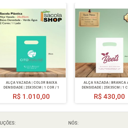
ALÇA VAZADA | COLOR BAIXA
ALÇA VAZADA | BRANCA 
DENSIDADE | 25X35CM | 1 COR / 1
DENSIDADE | 25X35CM | 1 C
LADO | 1000 UN.
LADO | 500 UN.
R$
1.010,00
R$
430,00
UÇÕES:
NÓS: