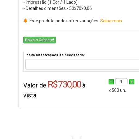
- Impressão (1 Cor / 1 Lado)
- Detalhes dimensões - 50x70x0,06
Este produto pode sofrer variações.
Saiba mais
Baixe o Gabarito!
Insira Observações se necessário:
R$ 730,00
1
Valor de
à
x 500 un.
vista.