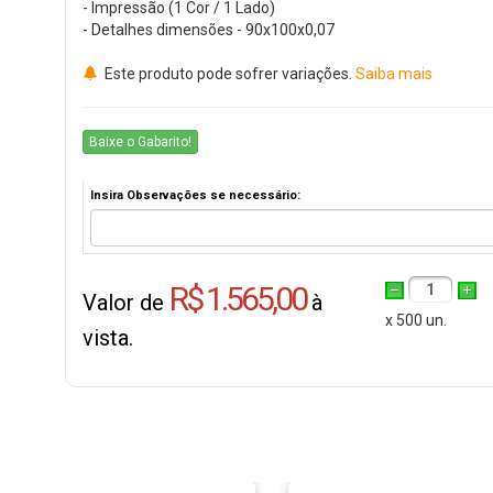
- Impressão (1 Cor / 1 Lado)
- Detalhes dimensões - 90x100x0,07
Este produto pode sofrer variações.
Saiba mais
Baixe o Gabarito!
Insira Observações se necessário:
R$ 1.565,00
1
Valor de
à
x 500 un.
vista.