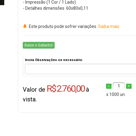
- Impressão (1 Cor / 1 Lado)
- Detalhes dimensões 60x80x0,11
Este produto pode sofrer variações.
Saiba mais
Baixe o Gabarito!
Insira Observações se necessário:
R$ 2.760,00
1
Valor de
à
x 1000 un.
vista.