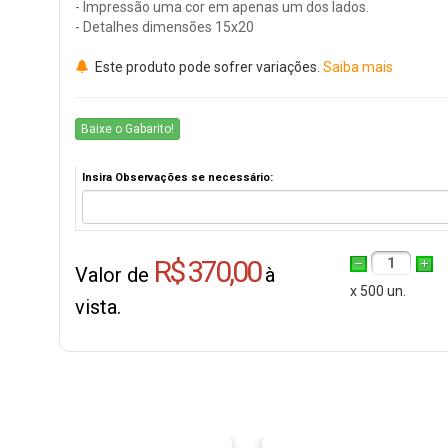
- Impressão uma cor em apenas um dos lados.
- Detalhes dimensões 15x20
Este produto pode sofrer variações.
Saiba mais
Baixe o Gabarito!
Insira Observações se necessário:
R$ 370,00
1
Valor de
à
x 500 un.
vista.