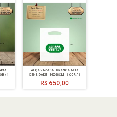
AIXA
ALÇA VAZADA | BRANCA ALTA
OR / 1
DENSIDADE | 36X48CM | 1 COR / 1
LADO | 500 UN.
0
R$
650,00