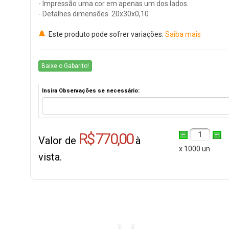
- Impressão uma cor em apenas um dos lados.
- Detalhes dimensões 20x30x0,10
Este produto pode sofrer variações.
Saiba mais
Baixe o Gabarito!
Insira Observações se necessário:
R$ 770,00
1
Valor de
à
x 1000 un.
vista.