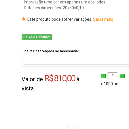
- Impressão uma cor em apenas um dos lados.
- Detalhes dimensões 20x30x0,10
Este produto pode sofrer variações.
Saiba mais
Baixe o Gabarito!
Insira Observações se necessário:
R$ 810,00
1
Valor de
à
x 1000 un.
vista.