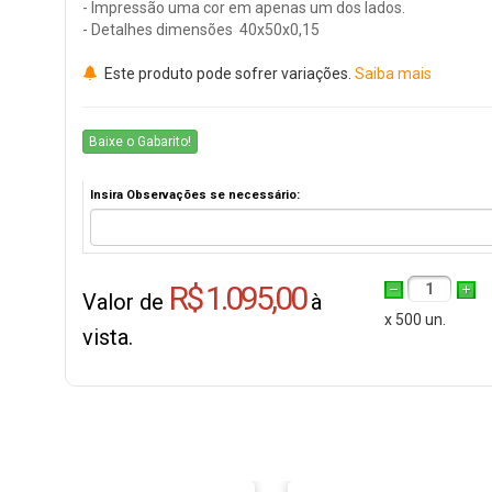
- Impressão uma cor em apenas um dos lados.
- Detalhes dimensões 40x50x0,15
Este produto pode sofrer variações.
Saiba mais
Baixe o Gabarito!
Insira Observações se necessário:
R$ 1.095,00
1
Valor de
à
x 500 un.
vista.